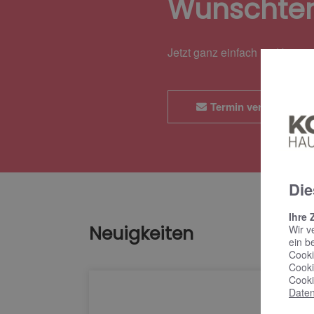
Wunschte
Jetzt ganz einfach und bequ
Termin vereinbaren
Die
Ihre 
Neuigkeiten
Wir v
ein b
Cooki
Cooki
Cooki
Daten