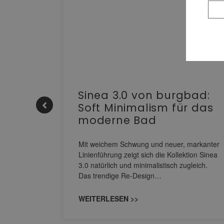
e |
Sinea 3.0 von burgbad:
Soft Minimalism für das
moderne Bad
nskomfort
s
Mit weichem Schwung und neuer, markanter
M NEO
Linienführung zeigt sich die Kollektion Sinea
owohl zum
3.0 natürlich und minimalistisch zugleich.
Das trendige Re-Design…
WEITERLESEN >>